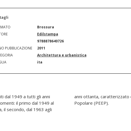
tagli
RMATO
Brossura
TORE
Edilstampa
N
9788878640726
O PUBBLICAZIONE
2011
EGORIA
Architettura e urbanistica
GUA
ita
ti dal 1949 a tutti gli anni
per l'Edilizia Economica e
menti: il primo dal 1949 al
Popolare (PEEP).
, il secondo, dal 1963 agli