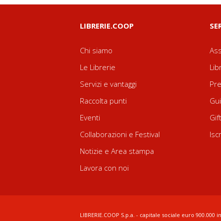
LIBRERIE.COOP
SE
Chi siamo
Ass
Le Librerie
Lib
Servizi e vantaggi
Pre
Raccolta punti
Gui
Eventi
Gif
Collaborazioni e Festival
Isc
Notizie e Area stampa
Lavora con noi
LIBRERIE.COOP S.p.a. - capitale sociale euro 900.000 in