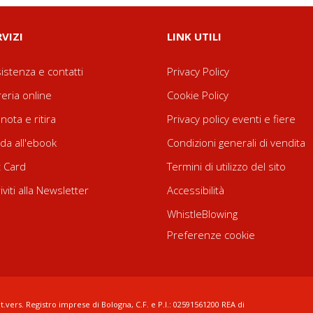
RVIZI
LINK UTILI
istenza e contatti
Privacy Policy
reria online
Cookie Policy
nota e ritira
Privacy policy eventi e fiere
da all'ebook
Condizioni generali di vendita
t Card
Termini di utilizzo del sito
riviti alla Newsletter
Accessibilità
WhistleBlowing
Preferenze cookie
t.vers. Registro imprese di Bologna, C.F. e P.I.: 02591561200 REA di