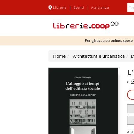
|
|
Librerie
Eventi
Assistenza
Per gli acquisti online: spes
Home
Architettura e urbanistica
L
L'
G
di
AGG