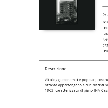
Det
FO
EDI
EA
ANN
CAT
LIN
Descrizione
Gli alloggi economici e popolari, costrui
anni ottanta, caratterizzato dal Piani 
ottanta appartengono a due distinti mo
1963, caratterizzato dl piano INA-Casa