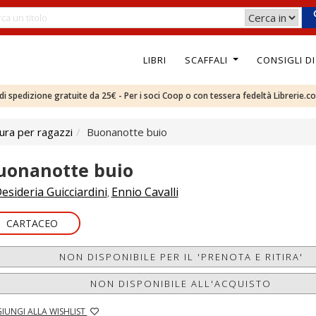
LIBRI
SCAFFALI
CONSIGLI D
e di spedizione gratuite da 25€ - Per i soci Coop o con tessera fedeltà Librerie.c
ura per ragazzi
Buonanotte buio
uonanotte buio
esideria Guicciardini
Ennio Cavalli
,
CARTACEO
NON DISPONIBILE PER IL 'PRENOTA E RITIRA'
NON DISPONIBILE ALL'ACQUISTO
IUNGI ALLA WISHLIST