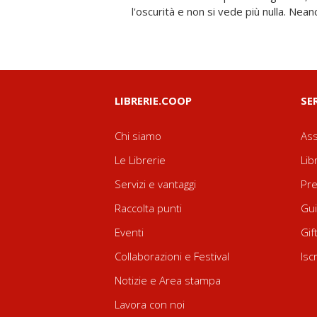
l'oscurità e non si vede più nulla. Neanc
LIBRERIE.COOP
SE
Chi siamo
Ass
Le Librerie
Lib
Servizi e vantaggi
Pre
Raccolta punti
Gui
Eventi
Gif
Collaborazioni e Festival
Isc
Notizie e Area stampa
Lavora con noi