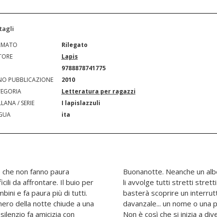
tagli
RMATO
Rilegato
TORE
Lapis
N
9788878741775
O PUBBLICAZIONE
2010
EGORIA
Letteratura per ragazzi
LANA / SERIE
I lapislazzuli
GUA
ita
e che non fanno paura
'erba. Un tendone scuro
cili da affrontare. Il buio per
me fossero salami. Ma forse
ni e fa paura più di tutti.
Buio... un filo di luna sul
nero della notte chiude a una
ica per far fuggire la paura.
l silenzio fa amicizia con
Non è così che si inizia a div