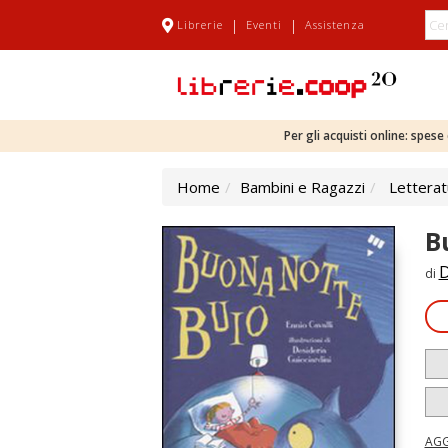
|
|
Librerie
Eventi
Assistenza
Per gli acquisti online: spes
Home
Bambini e Ragazzi
Letterat
B
D
di
AGG