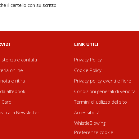
he il cartello con su scritto
RVIZI
LINK UTILI
istenza e contatti
Privacy Policy
reria online
Cookie Policy
nota e ritira
Privacy policy eventi e fiere
da all'ebook
Condizioni generali di vendita
t Card
Termini di utilizzo del sito
riviti alla Newsletter
Accessibilità
WhistleBlowing
Preferenze cookie