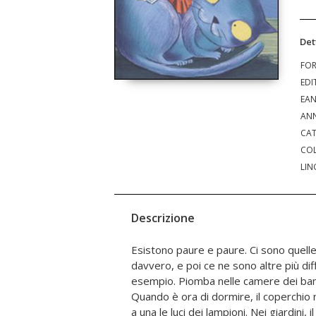
Det
FO
EDI
EA
ANN
CAT
COL
LIN
Descrizione
Esistono paure e paure. Ci sono quell
Buonanotte. Neanche un albero o un filo d
davvero, e poi ce ne sono altre più diffi
li avvolge tutti stretti stretti co
esempio. Piomba nelle camere dei bambi
basterà scoprire un interruttore del 
Quando è ora di dormire, il coperchio 
davanzale... un nome o una parola mag
a una le luci dei lampioni. Nei giardini, i