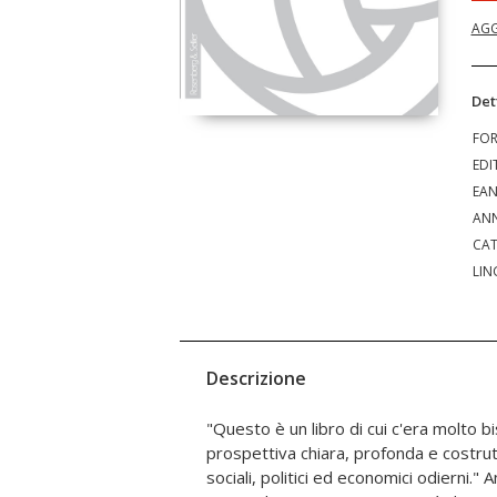
AGG
Det
FO
EDI
EA
ANN
CAT
LIN
Descrizione
"Questo è un libro di cui c'era molto b
contemporaneo." Clare Huffington cons
prospettiva chiara, profonda e costrut
presidente dell'International Society f
sociali, politici ed economici odierni." Anton Obholzer psicoanalista
of Organizations "Uno dei meriti di questo volume, e certo non il