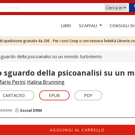
LIBRI
SCAFFALI
CONSIGLI D
e di spedizione gratuite da 25€ - Per i soci Coop o con tessera fedeltà Librerie.c
sguardo della psicoanalisi su un mondo turbolento
o sguardo della psicoanalisi su un 
ario Perini
Halina Brunning
,
CARTACEO
EPUB
PDF
Social DRM
tezione:
AGGIUNGI AL CARRELLO