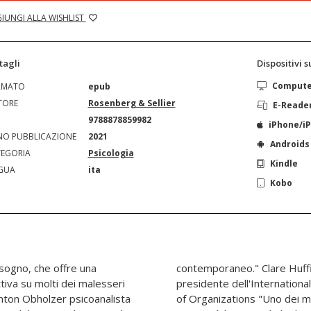
IUNGI ALLA WISHLIST
tagli
Dispositivi 
Comput
RMATO
epub
TORE
Rosenberg & Sellier
E-Reade
N
9788878859982
iPhone/i
O PUBBLICAZIONE
2021
Androids
EGORIA
Psicologia
Kindle
GUA
ita
Kobo
isogno, che offre una
ulente organizzativa,
tiva su molti dei malesseri
or the Psychoanalytic Study