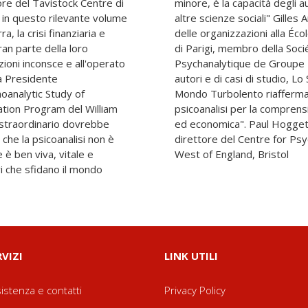
, la crisi finanziaria e
tes Études Commerciales
ran parte della loro
se de Psychothérapie
zioni inconsce e all'operato
 nella sua panoramica di
hoanalytic Study of
nte rilevanza della
i che la psicoanalisi non è
Studies, University of the
è ben viva, vitale e
West of England, Bristol
i che sfidano il mondo
RVIZI
LINK UTILI
istenza e contatti
Privacy Policy