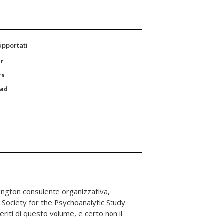
supportati
er
rs
Pad