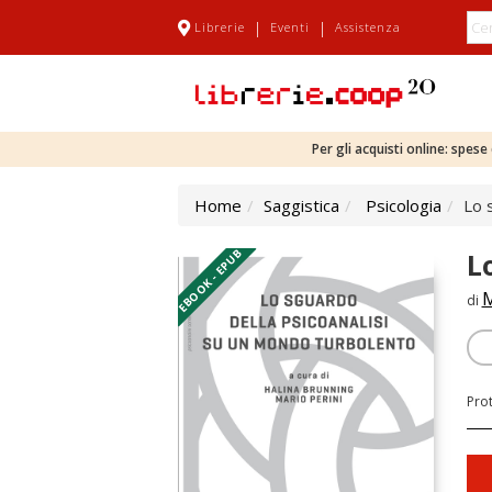
|
|
Librerie
Eventi
Assistenza
Per gli acquisti online: spes
Home
Saggistica
Psicologia
Lo 
EBOOK - EPUB
L
M
di
Pro