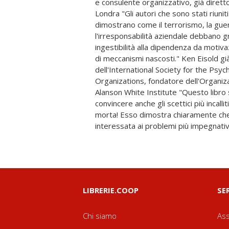
e consulente organizzativo, già direttore del Tavistock Centre di
minore, è la capacità degli autori di integrare la psicoanalisi con le
Londra "Gli autori che sono stati riuniti in questo rilevante volume
altre scienze sociali" Gilles Amado professore di Psicologia sociale
dimostrano come il terrorismo, la guerra
delle organizzazioni alla École des Hau
l'irresponsabilità aziendale debbano g
di Parigi, membro della Société Françai
ingestibilità alla dipendenza da motiva
Psychanalytique de Groupe "Globale
di meccanismi nascosti." Ken Eisold già Presidente
autori e di casi di studio, Lo Sguardo della Psicoanalisi su un
dell'International Society for the Psyc
Mondo Turbolento riafferma la persiste
Organizations, fondatore dell'Organization Program del William
psicoanalisi per la comprensione dell'odierna vita sociale, politica
Alanson White Institute "Questo libro straordinario dovrebbe
ed economica". Paul Hoggett professore di Scienze Politiche e
convincere anche gli scettici più incallit
direttore del Centre for Psycho-Social 
morta! Esso dimostra chiaramente che 
interessata ai problemi più impegnativ
LIBRERIE.COOP
SE
Chi siamo
Ass