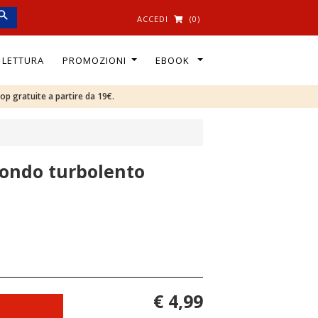
ACCEDI
(0)
I LETTURA
PROMOZIONI
EBOOK
oop gratuite a partire da 19€.
mondo turbolento
€ 4,99