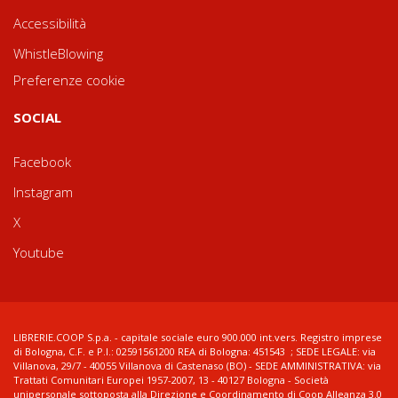
Accessibilità
WhistleBlowing
Preferenze cookie
SOCIAL
Facebook
Instagram
X
Youtube
LIBRERIE.COOP S.p.a. - capitale sociale euro 900.000 int.vers. Registro imprese
di Bologna, C.F. e P.I.: 02591561200 REA di Bologna: 451543 ; SEDE LEGALE: via
Villanova, 29/7 - 40055 Villanova di Castenaso (BO) - SEDE AMMINISTRATIVA: via
Trattati Comunitari Europei 1957-2007, 13 - 40127 Bologna - Società
unipersonale sottoposta alla Direzione e Coordinamento di Coop Alleanza 3.0