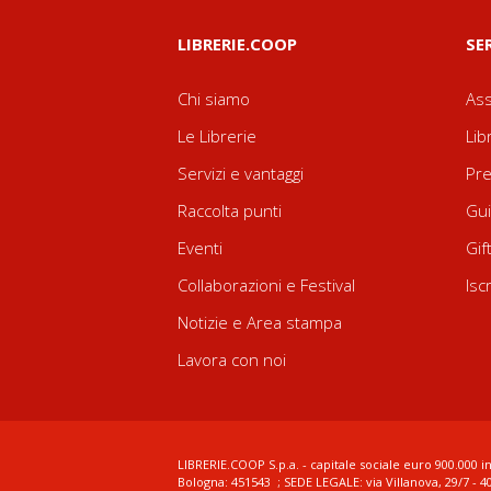
LIBRERIE.COOP
SE
Chi siamo
Ass
Le Librerie
Lib
Servizi e vantaggi
Pre
Raccolta punti
Gui
Eventi
Gif
Collaborazioni e Festival
Isc
Notizie e Area stampa
Lavora con noi
LIBRERIE.COOP S.p.a. - capitale sociale euro 900.000 in
Bologna: 451543 ; SEDE LEGALE: via Villanova, 29/7 - 4