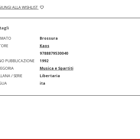
IUNGI ALLA WISHLIST
tagli
RMATO
Brossura
TORE
Kaos
N
9788879530040
O PUBBLICAZIONE
1992
EGORIA
Musica e Spartiti
LANA / SERIE
Libertaria
GUA
ita