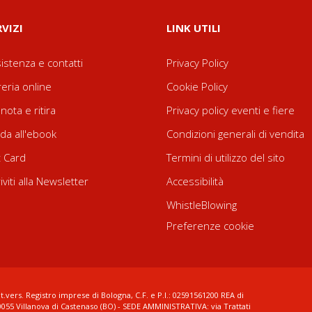
RVIZI
LINK UTILI
istenza e contatti
Privacy Policy
reria online
Cookie Policy
nota e ritira
Privacy policy eventi e fiere
da all'ebook
Condizioni generali di vendita
t Card
Termini di utilizzo del sito
riviti alla Newsletter
Accessibilità
WhistleBlowing
Preferenze cookie
t.vers. Registro imprese di Bologna, C.F. e P.I.: 02591561200 REA di
0055 Villanova di Castenaso (BO) - SEDE AMMINISTRATIVA: via Trattati