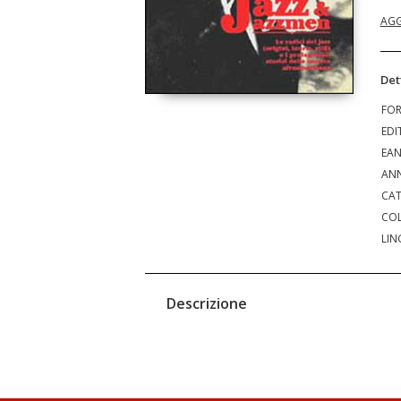
AGG
Det
FO
EDI
EA
ANN
CAT
COL
LIN
Descrizione