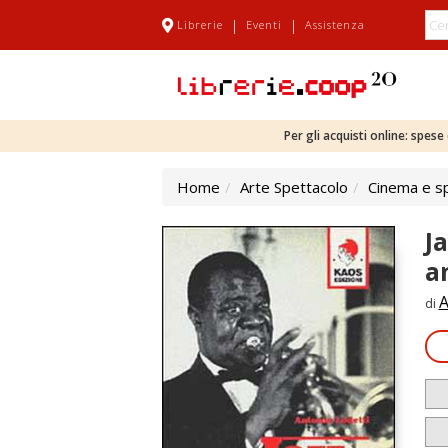
|
|
Librerie
Eventi
Assistenza
Per gli acquisti online: spes
Home
Arte Spettacolo
Cinema e s
J
a
A
di