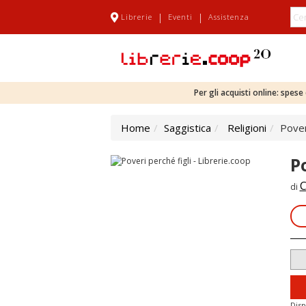
|
|
Librerie
Eventi
Assistenza
Per gli acquisti online: spes
Home
Saggistica
Religioni
Pover
P
C
di
Disp