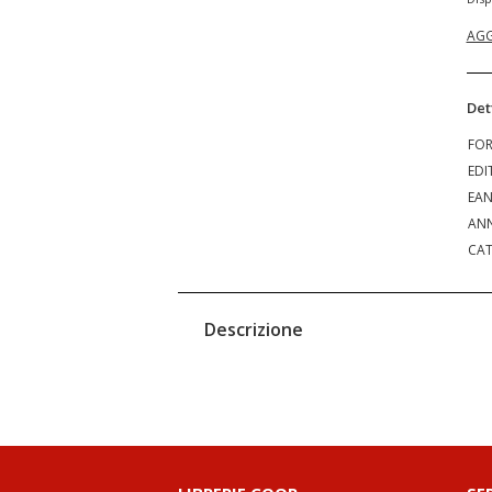
AGG
Det
FO
EDI
EA
ANN
CAT
Descrizione