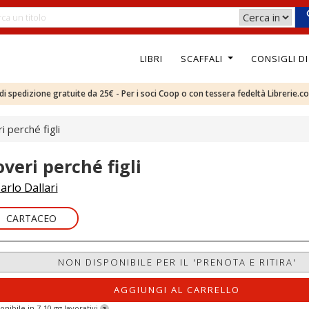
LIBRI
SCAFFALI
CONSIGLI D
e di spedizione gratuite da 25€ - Per i soci Coop o con tessera fedeltà Librerie.c
i perché figli
overi perché figli
arlo Dallari
CARTACEO
NON DISPONIBILE PER IL 'PRENOTA E RITIRA'
AGGIUNGI AL CARRELLO
onibile in 7-10 gg lavorativi
?