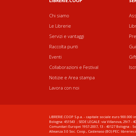
LIBRERIE.COOP
SE
Chi siamo
Ass
Le Librerie
Lib
Servizi e vantaggi
Pre
Raccolta punti
Gui
Eventi
Gif
Collaborazioni e Festival
Isc
Notizie e Area stampa
Lavora con noi
LIBRERIE.COOP S.p.a. - capitale sociale euro 900.000 in
Bologna: 451543 ; SEDE LEGALE: via Villanova, 29/7 - 4
Comunitari Europei 1957-2007, 13 - 40127 Bologna - S
Alleanza 3.0 Soc. Coop., Castenaso (BO) PEC: librerie