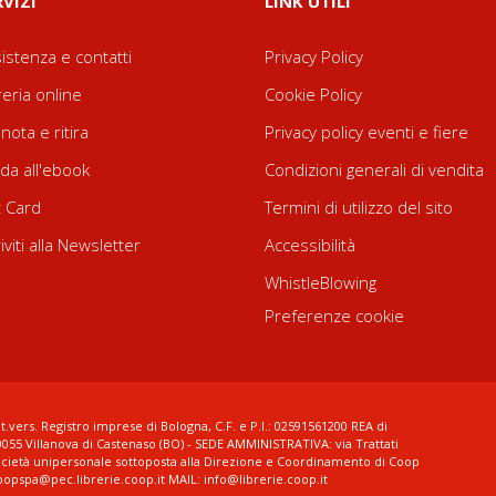
RVIZI
LINK UTILI
istenza e contatti
Privacy Policy
reria online
Cookie Policy
nota e ritira
Privacy policy eventi e fiere
da all'ebook
Condizioni generali di vendita
t Card
Termini di utilizzo del sito
riviti alla Newsletter
Accessibilità
WhistleBlowing
Preferenze cookie
t.vers. Registro imprese di Bologna, C.F. e P.I.: 02591561200 REA di
0055 Villanova di Castenaso (BO) - SEDE AMMINISTRATIVA: via Trattati
ocietà unipersonale sottoposta alla Direzione e Coordinamento di Coop
coopspa@pec.librerie.coop.it MAIL: info@librerie.coop.it