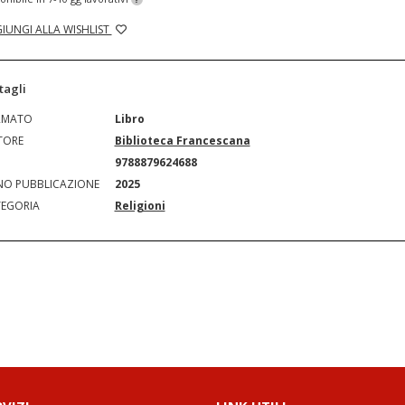
IUNGI ALLA WISHLIST
tagli
RMATO
Libro
TORE
Biblioteca Francescana
N
9788879624688
O PUBBLICAZIONE
2025
EGORIA
Religioni