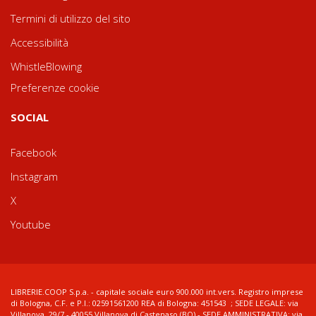
Termini di utilizzo del sito
Accessibilità
WhistleBlowing
Preferenze cookie
SOCIAL
Facebook
Instagram
X
Youtube
LIBRERIE.COOP S.p.a. - capitale sociale euro 900.000 int.vers. Registro imprese
di Bologna, C.F. e P.I.: 02591561200 REA di Bologna: 451543 ; SEDE LEGALE: via
Villanova, 29/7 - 40055 Villanova di Castenaso (BO) - SEDE AMMINISTRATIVA: via