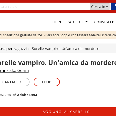
LIBRI
SCAFFALI
CONSIGLI D
e di spedizione gratuite da 25€ - Per i soci Coop o con tessera fedeltà Librerie.c
ura per ragazzi
Sorelle vampiro. Un'amica da mordere
orelle vampiro. Un'amica da morder
ranziska Gehm
CARTACEO
EPUB
Adobe DRM
tezione:
AGGIUNGI AL CARRELLO