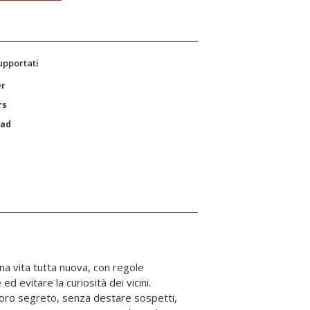
supportati
er
rs
Pad