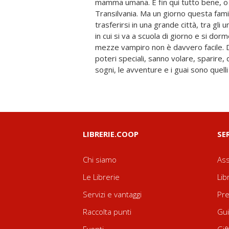
mamma umana. E fin qui tutto bene, o qu
e a farsi dei nuovi amici senza cacciarsi ne
Transilvania. Ma un giorno questa famig
sa descrivere i tipici problemi dell
trasferirsi in una grande città, tra gli
realistica, senza attenuarne le difficol
in cui si va a scuola di giorno e si do
una scrittura brillante e un racconto c
mezze vampiro non è davvero facile. Daka e Silvania hanno dei
vita quotidiana, li traduce in una storia piena di humor,
poteri speciali, sanno volare, sparire, 
sogni, le avventure e i guai sono quell
LIBRERIE.COOP
SE
Chi siamo
Ass
Le Librerie
Lib
Servizi e vantaggi
Pre
Raccolta punti
Gui