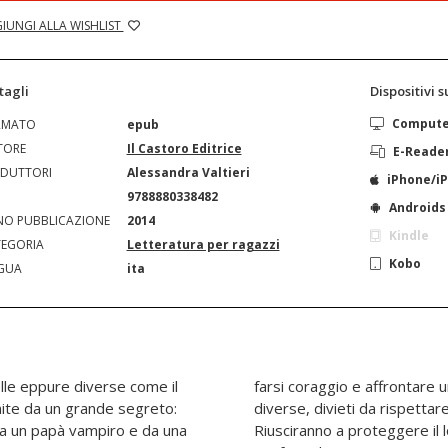
IUNGI ALLA WISHLIST
tagli
Dispositivi 
Comput
RMATO
epub
TORE
Il Castoro Editrice
E-Reade
DUTTORI
Alessandra Valtieri
iPhone/i
N
9788880338482
Androids
O PUBBLICAZIONE
2014
Kindle
EGORIA
Letteratura per ragazzi
Kobo
GUA
ita
lle eppure diverse come il
a tutta nuova, con regole
 un papà vampiro e da una
eto, senza destare sospetti,