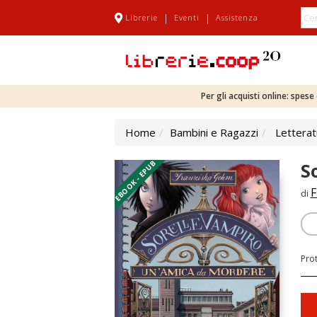
|
|
Librerie
Eventi
Assistenza
Per gli acquisti online: spes
Home
Bambini e Ragazzi
Letterat
EBOOK - EPUB
S
F
di
Pro