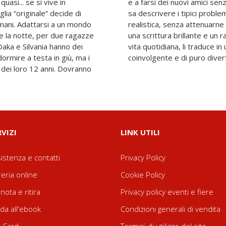
asi... se si vive in
i guai? Franziska Gehm
lia “originale” decide di
’adolescenza in maniera
 umani. Adattarsi a un mondo
tà e le ombre, ma attraverso
rme la notte, per due ragazze
alato in situazioni comuni di
dormire a testa in giù, ma i
coinvolgente e di puro diver
i dei loro 12 anni. Dovranno
RVIZI
LINK UTILI
istenza e contatti
Privacy Policy
reria online
Cookie Policy
nota e ritira
Privacy policy eventi e fiere
da all'ebook
Condizioni generali di vendita