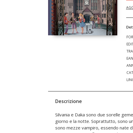
AGG
Det
FO
EDI
TRA
EA
ANN
CAT
LIN
Descrizione
Silvania e Daka sono due sorelle geme
farsi coraggio e affrontare una vit
giorno e la notte. Soprattutto, sono unite da un grande segreto:
diverse, divieti da rispettare ed evitare la curiosità dei vicini.
sono mezze vampiro, essendo nate da
Riusciranno a proteggere il loro segr