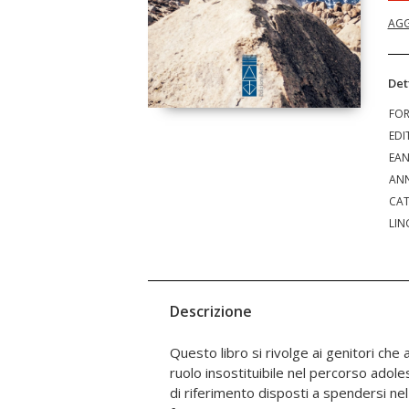
AGG
Det
FO
EDI
EA
ANN
CAT
LIN
Descrizione
Questo libro si rivolge ai genitori che
possibilità di porle un «limite», le dipen
ruolo insostituibile nel percorso adoles
percorso, quali possano essere gli spa
di riferimento disposti a spendersi ne
in particolare i genitori. Il contesto es