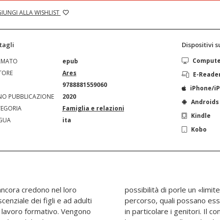
IUNGI ALLA WISHLIST
tagli
Dispositivi 
Comput
RMATO
epub
TORE
Ares
E-Reade
N
9788881559060
iPhone/i
O PUBBLICAZIONE
2020
Androids
EGORIA
Famiglia e relazioni
Kindle
GUA
ita
Kobo
 ancora credono nel loro
denze che ne ostacolano il
cenziale dei figli e ad adulti
zi d'azione degli educatori,
l lavoro formativo. Vengono
plorato è la scuola superiore: