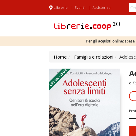
|
|
Librerie
Eventi
Assistenza
Per gli acquisti online: spes
Home
Famiglia e relazioni
Adolesce
EBOOK - EPUB
A
G
di
Pro