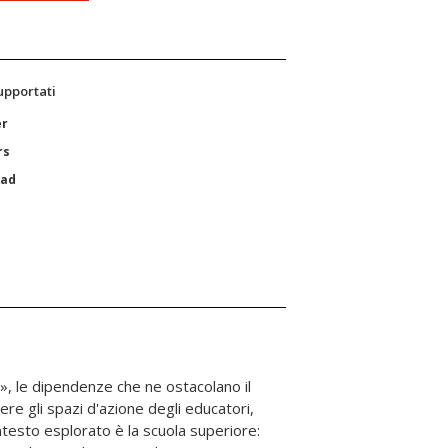
supportati
er
rs
Pad