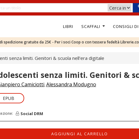
LIBRI
SCAFFALI
CONSIGLI D
e di spedizione gratuite da 25€ - Per i soci Coop o con tessera fedeltà Librerie.c
nti senza limiti. Genitori & scuola nell'era digitale
dolescenti senza limiti. Genitori & sc
ianpiero Camiciotti
Alessandra Modugno
,
EPUB
Social DRM
tezione:
AGGIUNGI AL CARRELLO