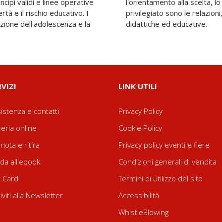
ncìpi validi e linee operative
 Ma l'oggetto di osservazione
rtà e il rischio educativo. I
tenzione alle problematiche
izione dell'adolescenza e la
didattiche ed educative.
RVIZI
LINK UTILI
istenza e contatti
Privacy Policy
reria online
Cookie Policy
nota e ritira
Privacy policy eventi e fiere
da all'ebook
Condizioni generali di vendita
t Card
Termini di utilizzo del sito
riviti alla Newsletter
Accessibilità
WhistleBlowing