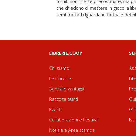
forniti non ricette precostituite, ma pri
l'orientamento alla scelta, lo studio...
che chiedono di mettere in gioco la libe
privilegiato sono le relazioni, con at
temi trattati riguardano l'attuale defin
LIBRERIE.COOP
SE
Chi siamo
Ass
Le Librerie
Lib
Servizi e vantaggi
Pre
Raccolta punti
Gui
Eventi
Gif
Collaborazioni e Festival
Isc
Notizie e Area stampa