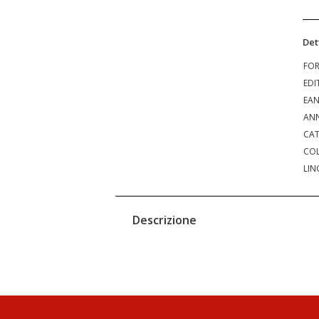
Det
FO
EDI
EA
ANN
CAT
COL
LIN
Descrizione