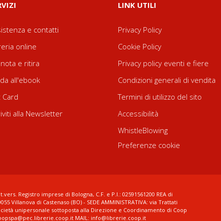
RVIZI
LINK UTILI
istenza e contatti
Privacy Policy
reria online
Cookie Policy
nota e ritira
Privacy policy eventi e fiere
da all'ebook
Condizioni generali di vendita
t Card
Termini di utilizzo del sito
riviti alla Newsletter
Accessibilità
WhistleBlowing
Preferenze cookie
t.vers. Registro imprese di Bologna, C.F. e P.I.: 02591561200 REA di
0055 Villanova di Castenaso (BO) - SEDE AMMINISTRATIVA: via Trattati
ocietà unipersonale sottoposta alla Direzione e Coordinamento di Coop
coopspa@pec.librerie.coop.it MAIL: info@librerie.coop.it