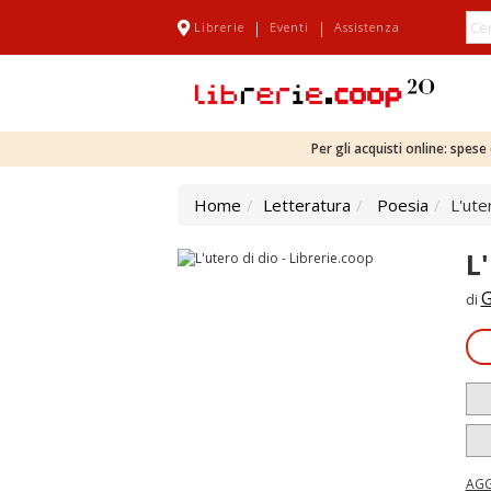
|
|
Librerie
Eventi
Assistenza
Per gli acquisti online: spes
Home
Letteratura
Poesia
L'ute
L
G
di
AGG