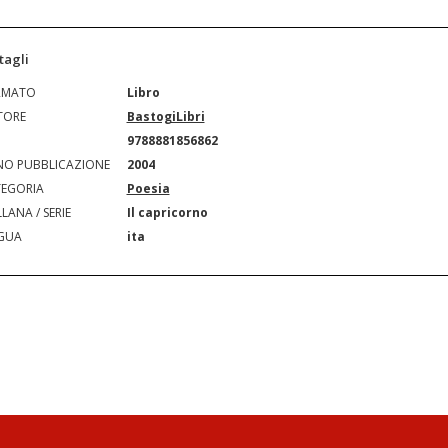
tagli
RMATO
Libro
TORE
BastogiLibri
N
9788881856862
O PUBBLICAZIONE
2004
EGORIA
Poesia
LANA / SERIE
Il capricorno
GUA
ita