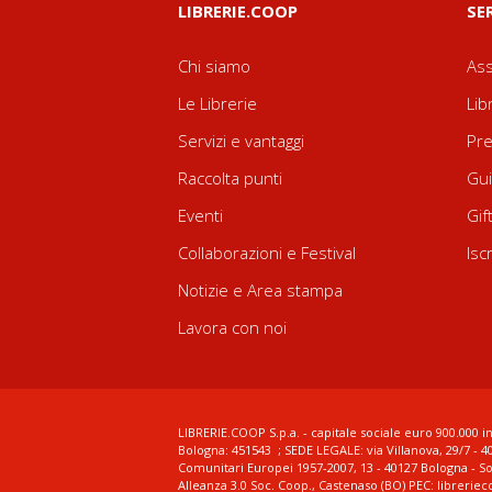
LIBRERIE.COOP
SE
Chi siamo
Ass
Le Librerie
Lib
Servizi e vantaggi
Pre
Raccolta punti
Gui
Eventi
Gif
Collaborazioni e Festival
Isc
Notizie e Area stampa
Lavora con noi
LIBRERIE.COOP S.p.a. - capitale sociale euro 900.000 in
Bologna: 451543 ; SEDE LEGALE: via Villanova, 29/7 - 4
Comunitari Europei 1957-2007, 13 - 40127 Bologna - S
Alleanza 3.0 Soc. Coop., Castenaso (BO) PEC: librerie