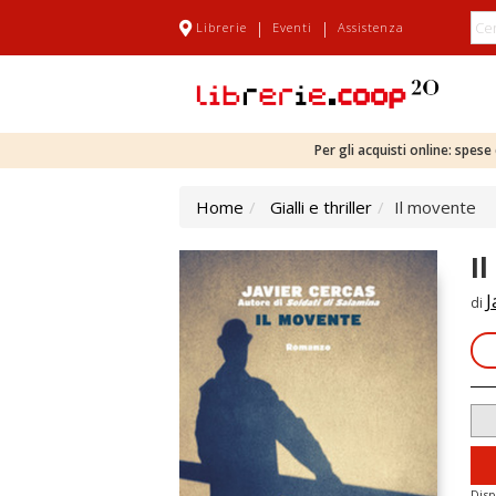
|
|
Librerie
Eventi
Assistenza
Per gli acquisti online: spes
Home
Gialli e thriller
Il movente
I
J
di
Disp