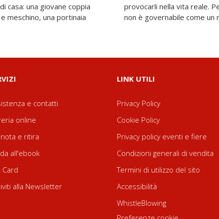
i di casa: una giovane coppia
o non sospetta che la realtà
o e meschino, una portinaia
non è governabile come un 
RVIZI
LINK UTILI
istenza e contatti
Privacy Policy
reria online
Cookie Policy
nota e ritira
Privacy policy eventi e fiere
da all'ebook
Condizioni generali di vendita
t Card
Termini di utilizzo del sito
riviti alla Newsletter
Accessibilità
WhistleBlowing
Preferenze cookie