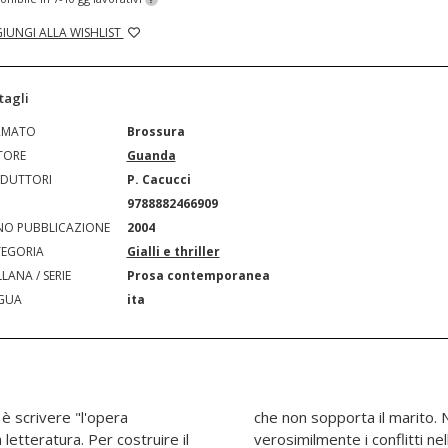
IUNGI ALLA WISHLIST
tagli
RMATO
Brossura
TORE
Guanda
DUTTORI
P. Cacucci
N
9788882466909
O PUBBLICAZIONE
2004
EGORIA
Gialli e thriller
LANA / SERIE
Prosa contemporanea
GUA
ita
 è scrivere "l'opera
no di rappresentare
a letteratura. Per costruire il
ione narrativa si adopera a