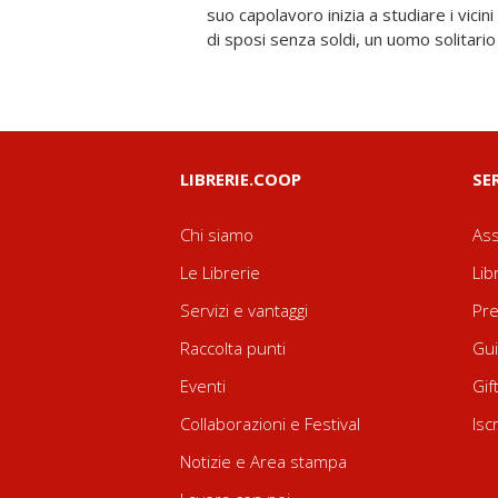
suo capolavoro inizia a studiare i vicin
provocarli nella vita reale. Però Alvar
di sposi senza soldi, un uomo solitari
LIBRERIE.COOP
SE
Chi siamo
Ass
Le Librerie
Lib
Servizi e vantaggi
Pre
Raccolta punti
Gui
Eventi
Gif
Collaborazioni e Festival
Isc
Notizie e Area stampa