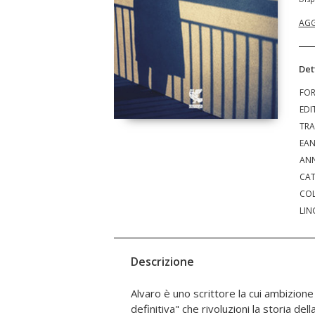
AGG
Det
FO
EDI
TRA
EA
ANN
CAT
COL
LIN
Descrizione
Alvaro è uno scrittore la cui ambizione
che non sopporta il marito. Nell'affan
definitiva" che rivoluzioni la storia dell
verosimilmente i conflitti nella finz