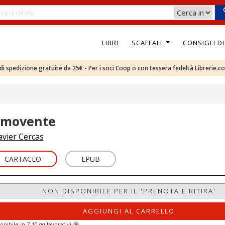
LIBRI
SCAFFALI
CONSIGLI D
e di spedizione gratuite da 25€ - Per i soci Coop o con tessera fedeltà Librerie.c
l movente
avier Cercas
CARTACEO
EPUB
NON DISPONIBILE PER IL 'PRENOTA E RITIRA'
AGGIUNGI AL CARRELLO
onibile in 7-10 gg lavorativi
?