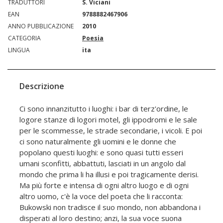
TRADUTTORI
S. Viciani
EAN
9788882467906
ANNO PUBBLICAZIONE
2010
CATEGORIA
Poesia
LINGUA
ita
Descrizione
Ci sono innanzitutto i luoghi: i bar di terz'ordine, le
logore stanze di logori motel, gli ippodromi e le sale
per le scommesse, le strade secondarie, i vicoli. E poi
ci sono naturalmente gli uomini e le donne che
popolano questi luoghi: e sono quasi tutti esseri
umani sconfitti, abbattuti, lasciati in un angolo dal
mondo che prima li ha illusi e poi tragicamente derisi.
Ma più forte e intensa di ogni altro luogo e di ogni
altro uomo, c'è la voce del poeta che li racconta:
Bukowski non tradisce il suo mondo, non abbandona i
disperati al loro destino; anzi, la sua voce suona