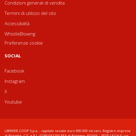
Condizioni generali di vendita
Termini di utilizzo del sito
Accessibilità
WhistleBlowing
Preferenze cookie
SOCIAL
Facebook
Instagram
X
Youtube
LIBRERIE.COOP S.p.a. - capitale sociale euro 900.000 int.vers. Registro imprese
di Bologna, C.F. e P.I.: 02591561200 REA di Bologna: 451543 ; SEDE LEGALE: via