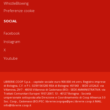
WhistleBlowing
Preferenze cookie
SOCIAL
Facebook
Instagram
X
Youtube
LIBRERIE.COOP S.p.a. - capitale sociale euro 900.000 int.vers. Registro imprese
di Bologna, C.F. e P.I.: 02591561200 REA di Bologna: 451543 ; SEDE LEGALE: via
Villanova, 29/7 - 40055 Villanova di Castenaso (BO) - SEDE AMMINISTRATIVA: via
Trattati Comunitari Europei 1957-2007, 13 - 40127 Bologna - Società
unipersonale sottoposta alla Direzione e Coordinamento di Coop Alleanza 3.0
Soc. Coop., Castenaso (BO) PEC: libreriecoopspa@pec.librerie.coop.it MAIL:
info@librerie.coop.it