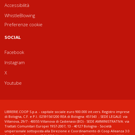
Accessibilità
WhistleBlowing
Preferenze cookie
SOCIAL
Facebook
Instagram
X
Youtube
LIBRERIE.COOP S.p.a. - capitale sociale euro 900.000 int.vers. Registro imprese
di Bologna, C.F. e P.I.: 02591561200 REA di Bologna: 451543 ; SEDE LEGALE: via
Villanova, 29/7 - 40055 Villanova di Castenaso (BO) - SEDE AMMINISTRATIVA: via
Trattati Comunitari Europei 1957-2007, 13 - 40127 Bologna - Società
unipersonale sottoposta alla Direzione e Coordinamento di Coop Alleanza 3.0