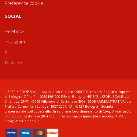
Preferenze cookie
SOCIAL
Facebook
Instagram
X
Youtube
LIBRERIE.COOP S.p.a. - capitale sociale euro 900.000 int.vers. Registro imprese
di Bologna, C.F. e P.I.: 02591561200 REA di Bologna: 451543 ; SEDE LEGALE: via
Villanova, 29/7 - 40055 Villanova di Castenaso (BO) - SEDE AMMINISTRATIVA: via
Trattati Comunitari Europei 1957-2007, 13 - 40127 Bologna - Società
unipersonale sottoposta alla Direzione e Coordinamento di Coop Alleanza 3.0
Soc. Coop., Castenaso (BO) PEC: libreriecoopspa@pec.librerie.coop.it MAIL:
info@librerie.coop.it