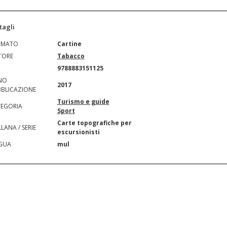
tagli
RMATO
Cartine
TORE
Tabacco
N
9788883151125
NO
2017
BLICAZIONE
Turismo e guide
EGORIA
Sport
Carte topografiche per
LANA / SERIE
escursionisti
GUA
mul