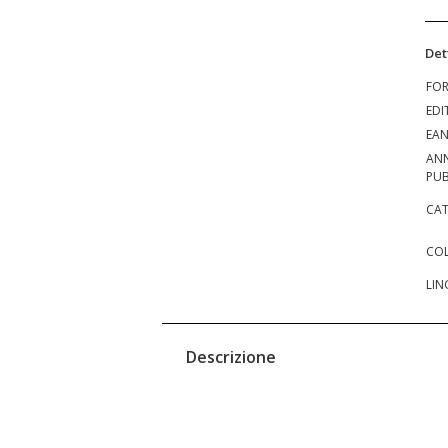
Det
FO
EDI
EA
AN
PUB
CAT
COL
LIN
Descrizione