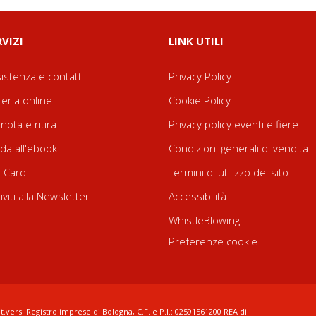
RVIZI
LINK UTILI
istenza e contatti
Privacy Policy
reria online
Cookie Policy
nota e ritira
Privacy policy eventi e fiere
da all'ebook
Condizioni generali di vendita
t Card
Termini di utilizzo del sito
riviti alla Newsletter
Accessibilità
WhistleBlowing
Preferenze cookie
t.vers. Registro imprese di Bologna, C.F. e P.I.: 02591561200 REA di