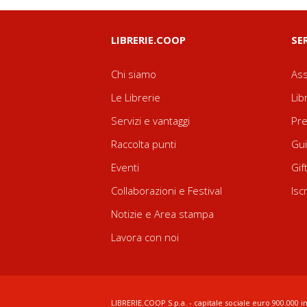
LIBRERIE.COOP
SE
Chi siamo
Ass
Le Librerie
Lib
Servizi e vantaggi
Pre
Raccolta punti
Gui
Eventi
Gif
Collaborazioni e Festival
Isc
Notizie e Area stampa
Lavora con noi
LIBRERIE.COOP S.p.a. - capitale sociale euro 900.000 in