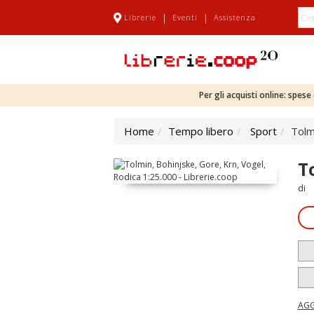
|
|
Librerie
Eventi
Assistenza
Per gli acquisti online: spes
Home
Tempo libero
Sport
Tolm
T
di
AGG