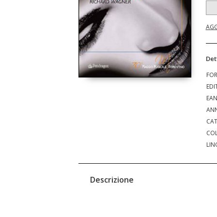
AGG
Det
FO
EDI
EA
ANN
CAT
COL
LIN
Descrizione