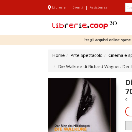
|
|
Librerie
Eventi
Assistenza
Per gli acquisti online: spes
Home
Arte Spettacolo
Cinema e s
Die Walkure di Richard Wagner. Der 
D
7
di