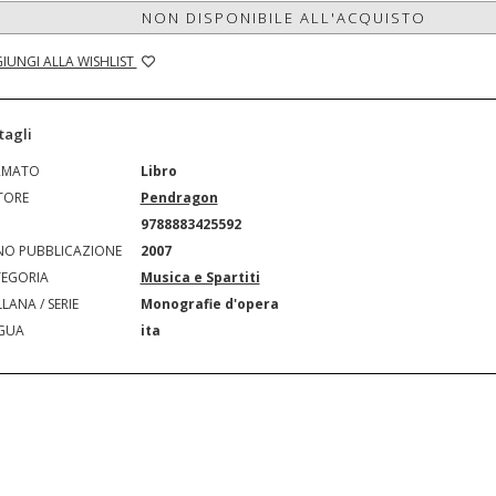
NON DISPONIBILE ALL'ACQUISTO
IUNGI ALLA WISHLIST
tagli
RMATO
Libro
TORE
Pendragon
N
9788883425592
O PUBBLICAZIONE
2007
EGORIA
Musica e Spartiti
LANA / SERIE
Monografie d'opera
GUA
ita