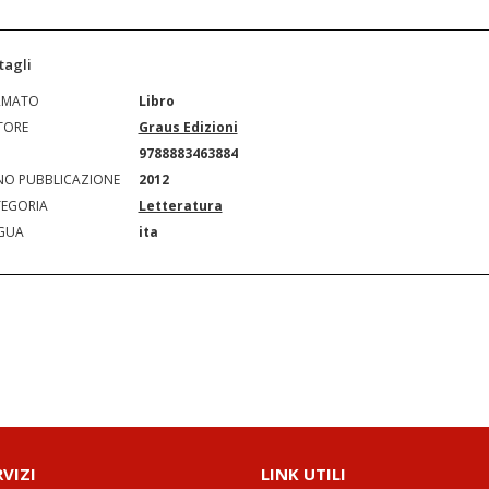
tagli
RMATO
Libro
TORE
Graus Edizioni
N
9788883463884
O PUBBLICAZIONE
2012
EGORIA
Letteratura
GUA
ita
RVIZI
LINK UTILI