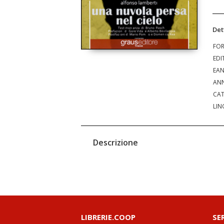
Det
FO
EDI
EA
ANN
CAT
LIN
Descrizione
LIBRERIE.COOP
SE