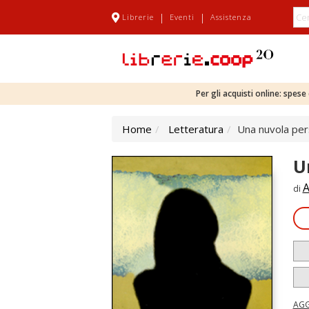
|
|
Librerie
Eventi
Assistenza
Per gli acquisti online: spes
Home
Letteratura
Una nuvola pers
U
A
di
AGG