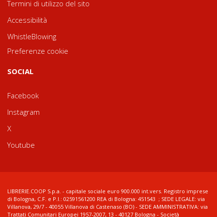
Termini di utilizzo del sito
Accessibilità
WhistleBlowing
Preferenze cookie
SOCIAL
Facebook
Instagram
X
Youtube
LIBRERIE.COOP S.p.a. - capitale sociale euro 900.000 int.vers. Registro imprese
di Bologna, C.F. e P.I.: 02591561200 REA di Bologna: 451543 ; SEDE LEGALE: via
Villanova, 29/7 - 40055 Villanova di Castenaso (BO) - SEDE AMMINISTRATIVA: via
Trattati Comunitari Europei 1957-2007, 13 - 40127 Bologna - Società