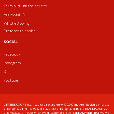
Termini di utilizzo del sito
Accessibilità
WhistleBlowing
Preferenze cookie
SOCIAL
Facebook
Instagram
X
Youtube
LIBRERIE.COOP S.p.a. - capitale sociale euro 900.000 int.vers. Registro imprese
di Bologna, C.F. e P.I.: 02591561200 REA di Bologna: 451543 ; SEDE LEGALE: via
Villanova, 29/7 - 40055 Villanova di Castenaso (BO) - SEDE AMMINISTRATIVA: via