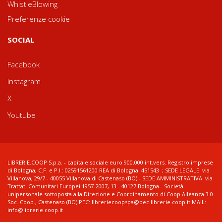
WhistleBlowing
Preferenze cookie
SOCIAL
Facebook
Instagram
X
Youtube
LIBRERIE.COOP S.p.a. - capitale sociale euro 900.000 int.vers. Registro imprese
di Bologna, C.F. e P.I.: 02591561200 REA di Bologna: 451543 ; SEDE LEGALE: via
Villanova, 29/7 - 40055 Villanova di Castenaso (BO) - SEDE AMMINISTRATIVA: via
Trattati Comunitari Europei 1957-2007, 13 - 40127 Bologna - Società
unipersonale sottoposta alla Direzione e Coordinamento di Coop Alleanza 3.0
Soc. Coop., Castenaso (BO) PEC: libreriecoopspa@pec.librerie.coop.it MAIL:
info@librerie.coop.it