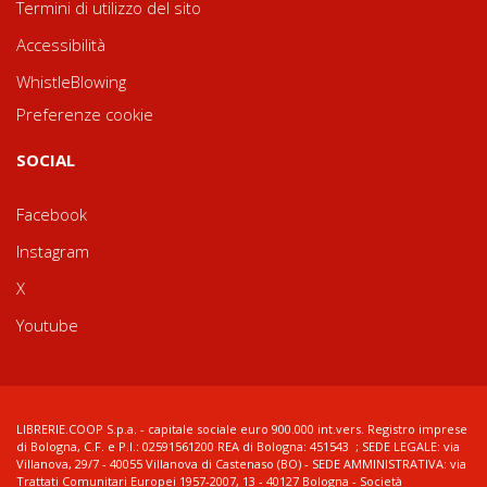
Termini di utilizzo del sito
Accessibilità
WhistleBlowing
Preferenze cookie
SOCIAL
Facebook
Instagram
X
Youtube
LIBRERIE.COOP S.p.a. - capitale sociale euro 900.000 int.vers. Registro imprese
di Bologna, C.F. e P.I.: 02591561200 REA di Bologna: 451543 ; SEDE LEGALE: via
Villanova, 29/7 - 40055 Villanova di Castenaso (BO) - SEDE AMMINISTRATIVA: via
Trattati Comunitari Europei 1957-2007, 13 - 40127 Bologna - Società