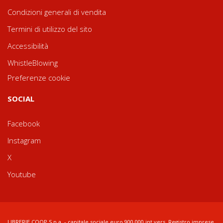
Condizioni generali di vendita
Termini di utilizzo del sito
Accessibilità
WhistleBlowing
Preferenze cookie
SOCIAL
Facebook
Instagram
X
Youtube
LIBRERIE.COOP S.p.a. - capitale sociale euro 900.000 int.vers. Registro imprese