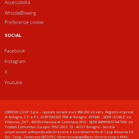
Accessibilità
WhistleBlowing
Preferenze cookie
SOCIAL
Facebook
Instagram
X
Youtube
LIBRERIE.COOP S.p.a. - capitale sociale euro 900.000 int.vers. Registro imprese
di Bologna, C.F. e P.I.: 02591561200 REA di Bologna: 451543 ; SEDE LEGALE: via
Villanova, 29/7 - 40055 Villanova di Castenaso (BO) - SEDE AMMINISTRATIVA: via
Trattati Comunitari Europei 1957-2007, 13 - 40127 Bologna - Società
unipersonale sottoposta alla Direzione e Coordinamento di Coop Alleanza 3.0
Soc. Coop., Castenaso (BO) PEC: libreriecoopspa@pec.librerie.coop.it MAIL: