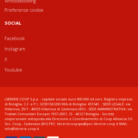
WhistleBlowing
Preferenze cookie
SOCIAL
Facebook
Instagram
X
Youtube
LIBRERIE.COOP S.p.a. - capitale sociale euro 900.000 int.vers. Registro imprese
di Bologna, C.F. e P.I.: 02591561200 REA di Bologna: 451543 ; SEDE LEGALE: via
Villanova, 29/7 - 40055 Villanova di Castenaso (BO) - SEDE AMMINISTRATIVA: via
Trattati Comunitari Europei 1957-2007, 13 - 40127 Bologna - Società
unipersonale sottoposta alla Direzione e Coordinamento di Coop Alleanza 3.0
Soc. Coop., Castenaso (BO) PEC: libreriecoopspa@pec.librerie.coop.it MAIL:
info@librerie.coop.it