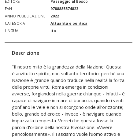
EDITORE
Passaggio al Bosco
EAN
9788885574823
ANNO PUBBLICAZIONE
2022
CATEGORIA
Attualità e politica
LINGUA
ita
Descrizione
"Il nostro mito è la grandezza della Nazione! Questa
è anzitutto spirito, non soltanto territorio: perché una
Nazione è grande quando traduce nella realtà la forza
delle proprie virtù. Roma emerge in condizioni
avverse, forgiandosi nella guerra: chiunque - infatti - è
capace di navigare in mare di bonaccia, quando i venti
gonfiano le vele e non si scorgono onde all'orizzonte;
bello, grande ed eroico - invece - è navigare quando
impazza la tempesta. Vorrei che questa fosse la
parola d'ordine della nostra Rivoluzione: «Vivere
pericolosamente». Il Fascismo vuole l'uomo attivo e