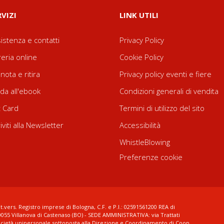
RVIZI
LINK UTILI
istenza e contatti
Privacy Policy
reria online
Cookie Policy
nota e ritira
Privacy policy eventi e fiere
da all'ebook
Condizioni generali di vendita
t Card
Termini di utilizzo del sito
riviti alla Newsletter
Accessibilità
WhistleBlowing
Preferenze cookie
t.vers. Registro imprese di Bologna, C.F. e P.I.: 02591561200 REA di
0055 Villanova di Castenaso (BO) - SEDE AMMINISTRATIVA: via Trattati
ocietà unipersonale sottoposta alla Direzione e Coordinamento di Coop