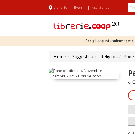
|
|
Librerie
Eventi
Assistenza
Per gli acquisti online: spes
Home
Saggistica
Religioni
Pane
P
O
di
AGG