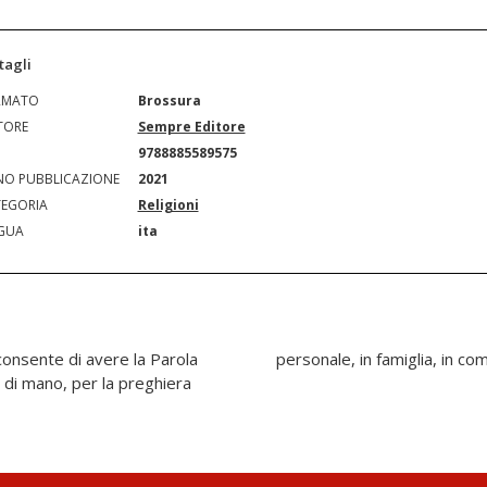
tagli
RMATO
Brossura
TORE
Sempre Editore
N
9788885589575
O PUBBLICAZIONE
2021
EGORIA
Religioni
GUA
ita
onsente di avere la Parola
personale, in famiglia, in com
 di mano, per la preghiera