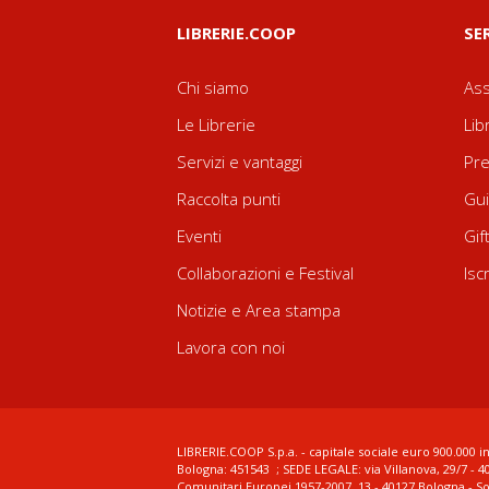
LIBRERIE.COOP
SE
Chi siamo
Ass
Le Librerie
Lib
Servizi e vantaggi
Pre
Raccolta punti
Gui
Eventi
Gif
Collaborazioni e Festival
Isc
Notizie e Area stampa
Lavora con noi
LIBRERIE.COOP S.p.a. - capitale sociale euro 900.000 in
Bologna: 451543 ; SEDE LEGALE: via Villanova, 29/7 - 4
Comunitari Europei 1957-2007, 13 - 40127 Bologna - S