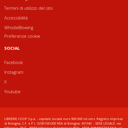
Termini di utilizzo del sito
Accessibilità
WhistleBlowing
Preferenze cookie
SOCIAL
Facebook
Instagram
X
Youtube
LIBRERIE.COOP S.p.a. - capitale sociale euro 900.000 int.vers. Registro imprese
di Bologna, C.F. e P.I.: 02591561200 REA di Bologna: 451543 ; SEDE LEGALE: via
Villanova, 29/7 - 40055 Villanova di Castenaso (BO) - SEDE AMMINISTRATIVA: via