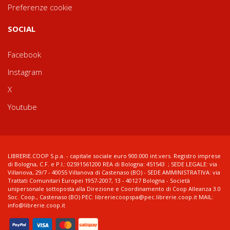
Preferenze cookie
SOCIAL
Facebook
Instagram
X
Youtube
LIBRERIE.COOP S.p.a. - capitale sociale euro 900.000 int.vers. Registro imprese
di Bologna, C.F. e P.I.: 02591561200 REA di Bologna: 451543 ; SEDE LEGALE: via
Villanova, 29/7 - 40055 Villanova di Castenaso (BO) - SEDE AMMINISTRATIVA: via
Trattati Comunitari Europei 1957-2007, 13 - 40127 Bologna - Società
unipersonale sottoposta alla Direzione e Coordinamento di Coop Alleanza 3.0
Soc. Coop., Castenaso (BO) PEC: libreriecoopspa@pec.librerie.coop.it MAIL:
info@librerie.coop.it