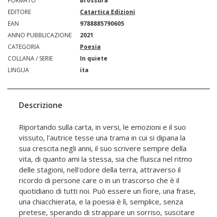
FORMATO
Brossura
EDITORE
Catartica Edizioni
EAN
9788885790605
ANNO PUBBLICAZIONE
2021
CATEGORIA
Poesia
COLLANA / SERIE
In quiete
LINGUA
ita
Descrizione
Riportando sulla carta, in versi, le emozioni e il suo
vissuto, l'autrice tesse una trama in cui si dipana la
sua crescita negli anni, il suo scrivere sempre della
vita, di quanto ami la stessa, sia che fluisca nel ritmo
delle stagioni, nell'odore della terra, attraverso il
ricordo di persone care o in un trascorso che è il
quotidiano di tutti noi. Può essere un fiore, una frase,
una chiacchierata, e la poesia è lì, semplice, senza
pretese, sperando di strappare un sorriso, suscitare