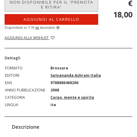
€
NON DISPONIBILE PER IL 'PRENOTA
E RITIRA'
18,00
AGGIUNGI AL CARRELLO
Disponibile in 7-10 gg lavorativi
?
AGGIUNGI ALLA WISHLIST
Dettagli
FORMATO
Brossura
EDITORE
Satyananda Ashram Italia
EAN
9788886468206
ANNO PUBBLICAZIONE
2008
CATEGORIA
Corpo, mente e spirito
LINGUA
ita
Descrizione