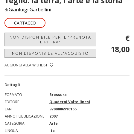
Teglio. la terra, l'arte e la storia
Gianluigi Garbellini
di
CARTACEO
€
NON DISPONIBILE PER IL 'PRENOTA
E RITIRA'
18,00
NON DISPONIBILE ALL'ACQUISTO
AGGIUNGI ALLA WISHLIST
Dettagli
FORMATO
Brossura
EDITORE
Quaderni Valtellinesi
EAN
9788886916165
ANNO PUBBLICAZIONE
2007
CATEGORIA
Arte
LINGUA
ita