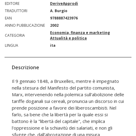
EDITORE
DeriveApprodi
TRADUTTORI
A. Burgio
EAN
9788887423976
ANNO PUBBLICAZIONE
2002
Economia, finanza e marketing
CATEGORIA
Attualità e politica
LINGUA
ita
Descrizione
Il 9 gennaio 1848, a Bruxelles, mentre è impegnato
nella stesura del Manifesto del partito comunista,
Marx, intervenendo nella polemica sull'abolizione delle
tariffe doganali sui cereali, pronuncia un discorso in cui
prende posizione a favore dei liberoscambisti. Nel
farlo, sa bene che la libertà per la quale essi si
battono è la "libertà del capitale", che implica
l'oppressione e la schiavitù dei salariati, e non gli
sfugge che, dall'abrogazione di una misura