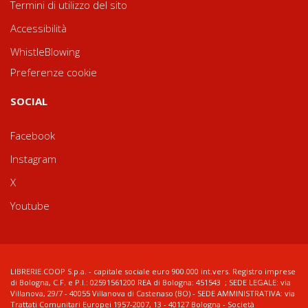
Termini di utilizzo del sito
Accessibilità
WhistleBlowing
Preferenze cookie
SOCIAL
Facebook
Instagram
X
Youtube
LIBRERIE.COOP S.p.a. - capitale sociale euro 900.000 int.vers. Registro imprese
di Bologna, C.F. e P.I.: 02591561200 REA di Bologna: 451543 ; SEDE LEGALE: via
Villanova, 29/7 - 40055 Villanova di Castenaso (BO) - SEDE AMMINISTRATIVA: via
Trattati Comunitari Europei 1957-2007, 13 - 40127 Bologna - Società