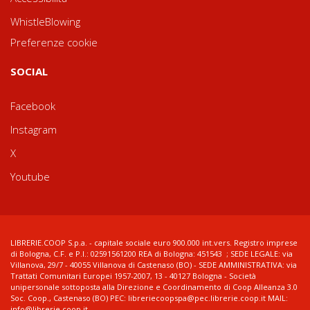
WhistleBlowing
Preferenze cookie
SOCIAL
Facebook
Instagram
X
Youtube
LIBRERIE.COOP S.p.a. - capitale sociale euro 900.000 int.vers. Registro imprese
di Bologna, C.F. e P.I.: 02591561200 REA di Bologna: 451543 ; SEDE LEGALE: via
Villanova, 29/7 - 40055 Villanova di Castenaso (BO) - SEDE AMMINISTRATIVA: via
Trattati Comunitari Europei 1957-2007, 13 - 40127 Bologna - Società
unipersonale sottoposta alla Direzione e Coordinamento di Coop Alleanza 3.0
Soc. Coop., Castenaso (BO) PEC: libreriecoopspa@pec.librerie.coop.it MAIL:
info@librerie.coop.it