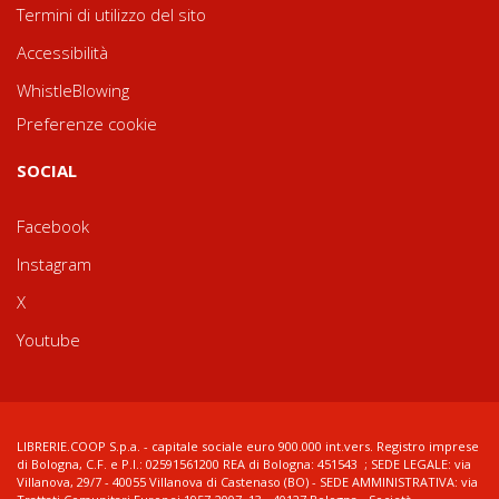
Termini di utilizzo del sito
Accessibilità
WhistleBlowing
Preferenze cookie
SOCIAL
Facebook
Instagram
X
Youtube
LIBRERIE.COOP S.p.a. - capitale sociale euro 900.000 int.vers. Registro imprese
di Bologna, C.F. e P.I.: 02591561200 REA di Bologna: 451543 ; SEDE LEGALE: via
Villanova, 29/7 - 40055 Villanova di Castenaso (BO) - SEDE AMMINISTRATIVA: via