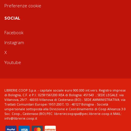
Preferenze cookie
SOCIAL
Facebook
Instagram
X
Youtube
LIBRERIE.COOP S.p.a. - capitale sociale euro 900.000 int.vers. Registro imprese
di Bologna, C.F. e P.I.: 02591561200 REA di Bologna: 451543 ; SEDE LEGALE: via
Villanova, 29/7 - 40055 Villanova di Castenaso (BO) - SEDE AMMINISTRATIVA: via
Trattati Comunitari Europei 1957-2007, 13 - 40127 Bologna - Società
unipersonale sottoposta alla Direzione e Coordinamento di Coop Alleanza 3.0
Soc. Coop., Castenaso (BO) PEC: libreriecoopspa@pec.librerie.coop.it MAIL:
info@librerie.coop.it