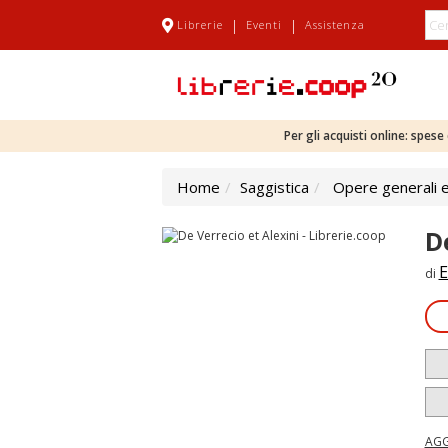
|
|
Librerie
Eventi
Assistenza
Per gli acquisti online: spes
Home
Saggistica
Opere generali e
D
E
di
AGG