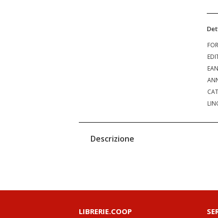
Det
FO
EDI
EA
ANN
CAT
LIN
Descrizione
LIBRERIE.COOP
SE