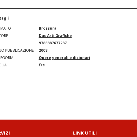
tagli
RMATO
Brossura
TORE
Duc Arti Grafiche
N
9788887677287
O PUBBLICAZIONE
2008
EGORIA
Opere generali e dizionari
GUA
fre
RVIZI
LINK UTILI