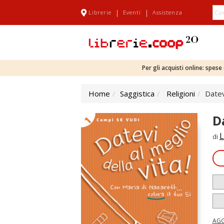
|
|
Librerie
Eventi
Assistenza
Per gli acquisti online: spes
Home
Saggistica
Religioni
Datev
D
L
di
AGG