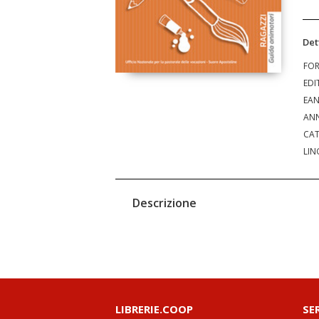
Det
FO
EDI
EA
ANN
CAT
LIN
Descrizione
LIBRERIE.COOP
SE