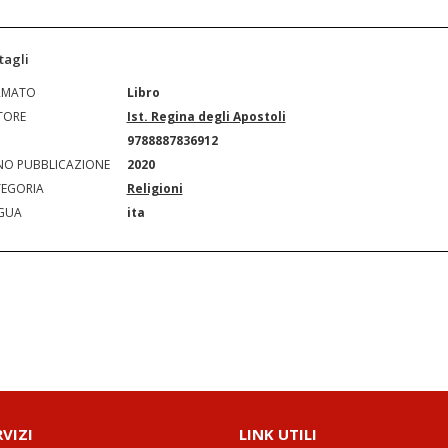
tagli
RMATO
Libro
TORE
Ist. Regina degli Apostoli
N
9788887836912
O PUBBLICAZIONE
2020
EGORIA
Religioni
GUA
ita
RVIZI
LINK UTILI