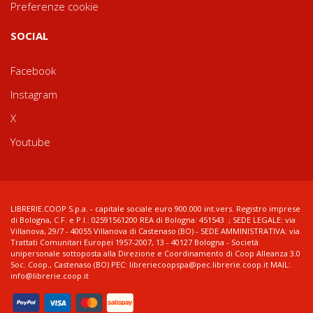
Preferenze cookie
SOCIAL
Facebook
Instagram
X
Youtube
LIBRERIE.COOP S.p.a. - capitale sociale euro 900.000 int.vers. Registro imprese
di Bologna, C.F. e P.I.: 02591561200 REA di Bologna: 451543 ; SEDE LEGALE: via
Villanova, 29/7 - 40055 Villanova di Castenaso (BO) - SEDE AMMINISTRATIVA: via
Trattati Comunitari Europei 1957-2007, 13 - 40127 Bologna - Società
unipersonale sottoposta alla Direzione e Coordinamento di Coop Alleanza 3.0
Soc. Coop., Castenaso (BO) PEC: libreriecoopspa@pec.librerie.coop.it MAIL:
info@librerie.coop.it