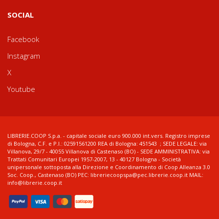
SOCIAL
Facebook
Instagram
X
Youtube
LIBRERIE.COOP S.p.a. - capitale sociale euro 900.000 int.vers. Registro imprese
di Bologna, C.F. e P.I.: 02591561200 REA di Bologna: 451543 ; SEDE LEGALE: via
Villanova, 29/7 - 40055 Villanova di Castenaso (BO) - SEDE AMMINISTRATIVA: via
Trattati Comunitari Europei 1957-2007, 13 - 40127 Bologna - Società
unipersonale sottoposta alla Direzione e Coordinamento di Coop Alleanza 3.0
Soc. Coop., Castenaso (BO) PEC: libreriecoopspa@pec.librerie.coop.it MAIL:
info@librerie.coop.it