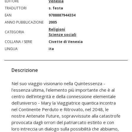
EDITORE
Venexia
TRADUTTORI
s. festa
EAN
9788887944334
ANNO PUBBLICAZIONE
2005
Religioni
CATEGORIA
Scienze sociali
COLLANA / SERIE
Civette di Venexia
LINGUA
ita
Descrizione
Nel suo viaggio visionario nella Quintessenza -
l'essenza ultima, l'elemento più importante che è al
centro dell'integrità e della connessione elementale
dell'universo - Mary la Viaggiatrice quantica incontra
nel Continente Perduto e Ritrovato, nel 2048, le
nostre Antenate Future, sopravvissute alla catastrofe
provocata dagli orrori del patriarcato estinto e con
loro intreccia un dialogo sulla possibilità che abbiamo,