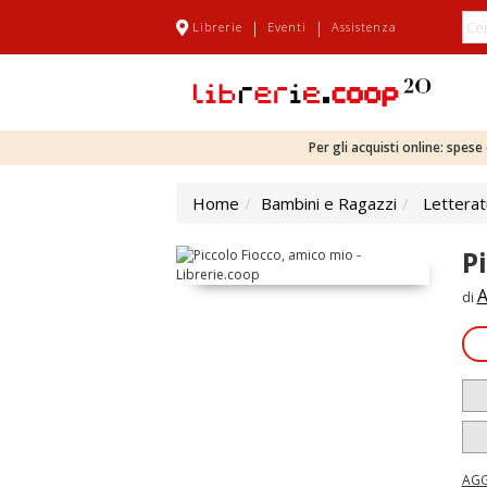
|
|
Librerie
Eventi
Assistenza
Per gli acquisti online: spes
Home
Bambini e Ragazzi
Letterat
P
A
di
AGG