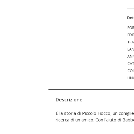
Det
FO
EDI
TRA
EA
ANN
CAT
COL
LIN
Descrizione
È la storia di Piccolo Fiocco, un coniglie
ecco che Piccolo Fiocco diventa, la notte di
ricerca di un amico. Con l'aiuto di Ba