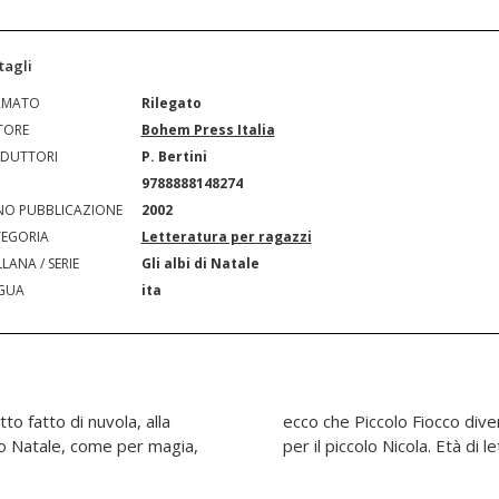
tagli
RMATO
Rilegato
TORE
Bohem Press Italia
DUTTORI
P. Bertini
N
9788888148274
O PUBBLICAZIONE
2002
EGORIA
Letteratura per ragazzi
LANA / SERIE
Gli albi di Natale
GUA
ita
tto fatto di nuvola, alla
 Natale, il più bel regalo
bbo Natale, come per magia,
per il piccolo Nicola. Età di le