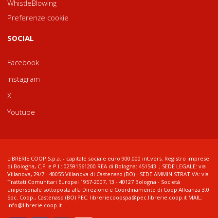
WhistleBlowing
Preferenze cookie
SOCIAL
Facebook
Instagram
X
Youtube
LIBRERIE.COOP S.p.a. - capitale sociale euro 900.000 int.vers. Registro imprese
di Bologna, C.F. e P.I.: 02591561200 REA di Bologna: 451543 ; SEDE LEGALE: via
Villanova, 29/7 - 40055 Villanova di Castenaso (BO) - SEDE AMMINISTRATIVA: via
Trattati Comunitari Europei 1957-2007, 13 - 40127 Bologna - Società
unipersonale sottoposta alla Direzione e Coordinamento di Coop Alleanza 3.0
Soc. Coop., Castenaso (BO) PEC: libreriecoopspa@pec.librerie.coop.it MAIL:
info@librerie.coop.it