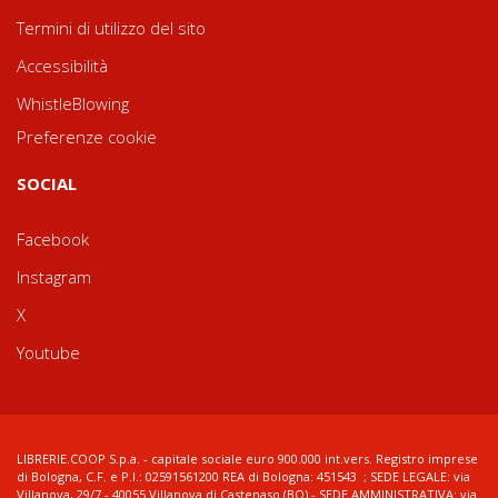
Termini di utilizzo del sito
Accessibilità
WhistleBlowing
Preferenze cookie
SOCIAL
Facebook
Instagram
X
Youtube
LIBRERIE.COOP S.p.a. - capitale sociale euro 900.000 int.vers. Registro imprese
di Bologna, C.F. e P.I.: 02591561200 REA di Bologna: 451543 ; SEDE LEGALE: via
Villanova, 29/7 - 40055 Villanova di Castenaso (BO) - SEDE AMMINISTRATIVA: via