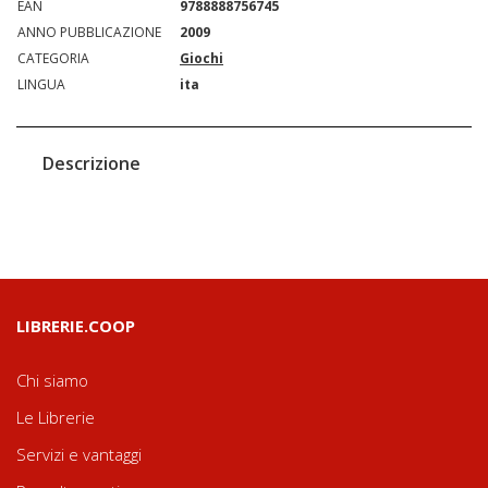
EAN
9788888756745
ANNO PUBBLICAZIONE
2009
CATEGORIA
Giochi
LINGUA
ita
Descrizione
LIBRERIE.COOP
Chi siamo
Le Librerie
Servizi e vantaggi