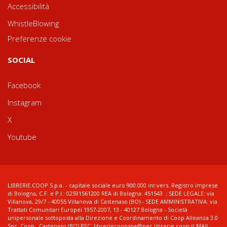
Accessibilità
WhistleBlowing
Preferenze cookie
SOCIAL
Facebook
Instagram
X
Youtube
LIBRERIE.COOP S.p.a. - capitale sociale euro 900.000 int.vers. Registro imprese
di Bologna, C.F. e P.I.: 02591561200 REA di Bologna: 451543 ; SEDE LEGALE: via
Villanova, 29/7 - 40055 Villanova di Castenaso (BO) - SEDE AMMINISTRATIVA: via
Trattati Comunitari Europei 1957-2007, 13 - 40127 Bologna - Società
unipersonale sottoposta alla Direzione e Coordinamento di Coop Alleanza 3.0
Soc. Coop., Castenaso (BO) PEC: libreriecoopspa@pec.librerie.coop.it MAIL: