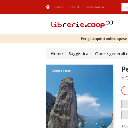
|
|
Librerie
Eventi
Assistenza
Per gli acquisti online: spes
Home
Saggistica
Opere generali e
P
C
di
AGG