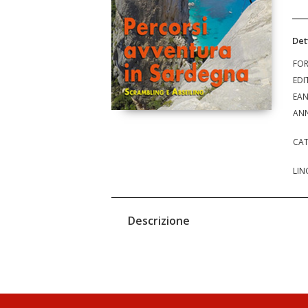
Det
FO
EDI
EA
ANN
CAT
LIN
Descrizione