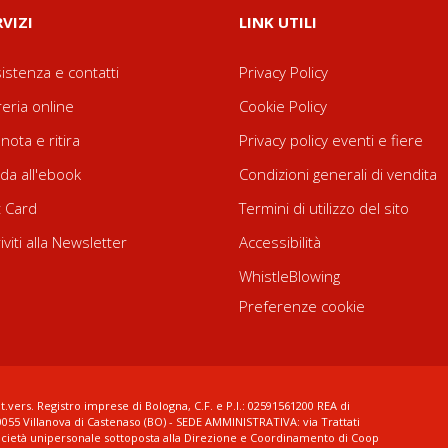
RVIZI
LINK UTILI
istenza e contatti
Privacy Policy
reria online
Cookie Policy
nota e ritira
Privacy policy eventi e fiere
da all'ebook
Condizioni generali di vendita
t Card
Termini di utilizzo del sito
riviti alla Newsletter
Accessibilità
WhistleBlowing
Preferenze cookie
t.vers. Registro imprese di Bologna, C.F. e P.I.: 02591561200 REA di
0055 Villanova di Castenaso (BO) - SEDE AMMINISTRATIVA: via Trattati
ocietà unipersonale sottoposta alla Direzione e Coordinamento di Coop