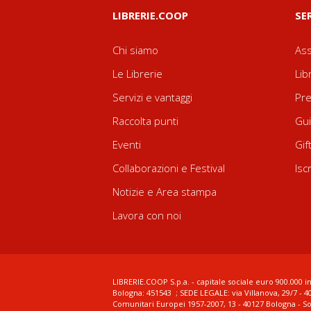
LIBRERIE.COOP
SE
Chi siamo
Ass
Le Librerie
Lib
Servizi e vantaggi
Pre
Raccolta punti
Gui
Eventi
Gif
Collaborazioni e Festival
Isc
Notizie e Area stampa
Lavora con noi
LIBRERIE.COOP S.p.a. - capitale sociale euro 900.000 in
Bologna: 451543 ; SEDE LEGALE: via Villanova, 29/7 - 4
Comunitari Europei 1957-2007, 13 - 40127 Bologna - S