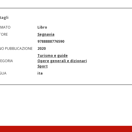
tagli
RMATO
Libro
TORE
Segnavia
N
9788888776590
O PUBBLICAZIONE
2020
Turismo e guide
EGORIA
Opere generali e dizionari
Sport
GUA
ita