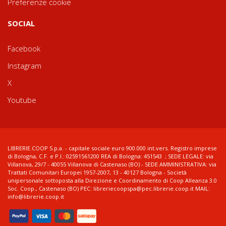
Preferenze cookie
SOCIAL
Facebook
Instagram
X
Youtube
LIBRERIE.COOP S.p.a. - capitale sociale euro 900.000 int.vers. Registro imprese
di Bologna, C.F. e P.I.: 02591561200 REA di Bologna: 451543 ; SEDE LEGALE: via
Villanova, 29/7 - 40055 Villanova di Castenaso (BO) - SEDE AMMINISTRATIVA: via
Trattati Comunitari Europei 1957-2007, 13 - 40127 Bologna - Società
unipersonale sottoposta alla Direzione e Coordinamento di Coop Alleanza 3.0
Soc. Coop., Castenaso (BO) PEC: libreriecoopspa@pec.librerie.coop.it MAIL:
info@librerie.coop.it